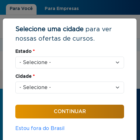
Para Você
Para Empresas
Selecione uma cidade
para ver
nossas ofertas de cursos.
Estudar em:
Rio de Janeiro, RJ
Estado
*
Você está aqui
Início
Cidade
*
Receba informações sobre os cursos
da FGV
Nome
*
Estou fora do Brasil