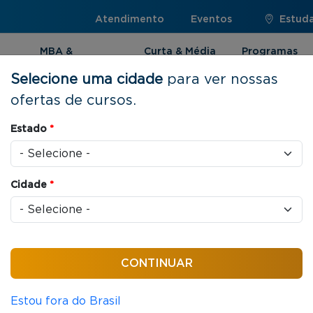
Atendimento
Eventos
Estuda
MBA &
Curta & Média
Programas
Pós-graduação
Duração
Internacionai
Selecione uma cidade
para ver nossas
ofertas de cursos.
: Persuasão e Influência
Estado
*
Cidade
*
ssoas
16 horas / aula
a Líderes:
uência
Estou fora do Brasil