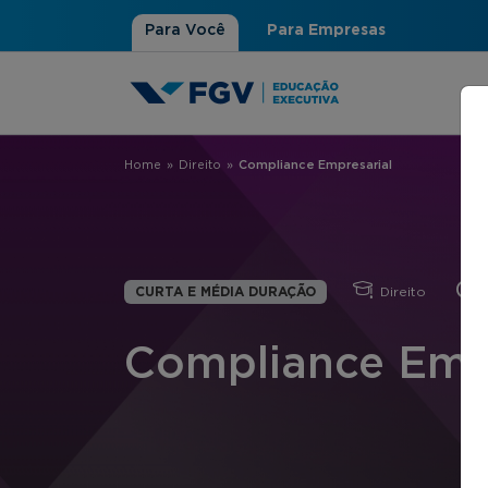
Para Você
Para Empresas
Home
»
Direito
»
Compliance Empresarial
Você está aqui
CURTA E MÉDIA DURAÇÃO
Direito
1
Compliance Emp