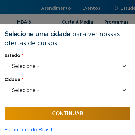
Atendimento
Eventos
Estuda
MBA &
Curta & Média
Programas
Pós-graduação
Duração
Internacionai
Selecione uma cidade
para ver nossas
ofertas de cursos.
Estado
*
Cidade
*
6 horas / aula
resarial
Estou fora do Brasil