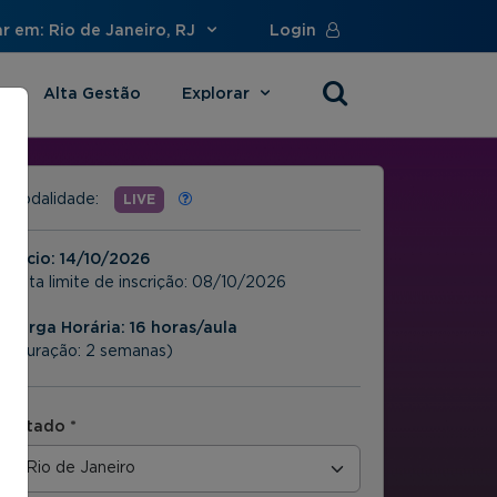
r em: Rio de Janeiro, RJ
Login
Alta Gestão
Explorar
s
Modalidade:
LIVE
Início:
14/10/2026
Data limite de inscrição:
08/10/2026
Carga Horária: 16 horas/aula
(Duração: 2 semanas)
Estado *