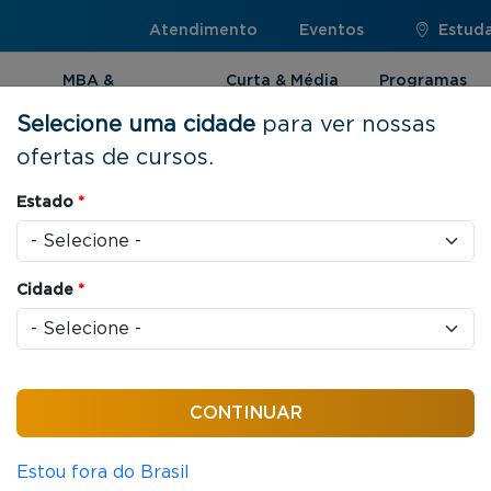
Atendimento
Eventos
Estuda
MBA &
Curta & Média
Programas
Pós-graduação
Duração
Internacionai
Selecione uma cidade
para ver nossas
ofertas de cursos.
de Projetos
Estado
*
Cidade
*
gócios
32 horas / aula
lidade de Projetos
Estou fora do Brasil