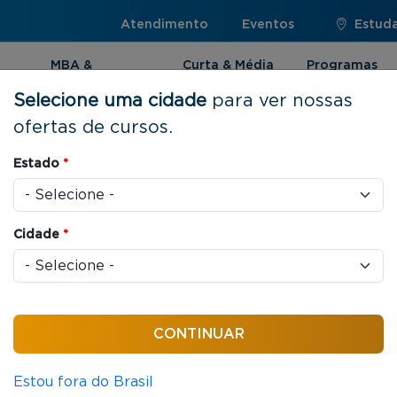
Atendimento
Eventos
Estuda
MBA &
Curta & Média
Programas
Pós-graduação
Duração
Internacionai
Selecione uma cidade
para ver nossas
ofertas de cursos.
de Projetos
Estado
*
Cidade
*
gócios
32 horas / aula
lidade de Projetos
Estou fora do Brasil