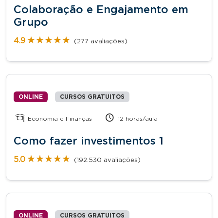
Colaboração e Engajamento em
Grupo
★★★★★
★★★★★
4.9
(277 avaliações)
ONLINE
CURSOS GRATUITOS
Economia e Finanças
12 horas/aula
Como fazer investimentos 1
★★★★★
★★★★★
5.0
(192.530 avaliações)
ONLINE
CURSOS GRATUITOS