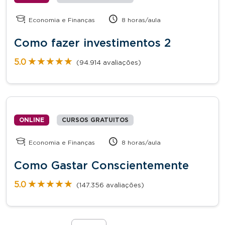
Economia e Finanças
8 horas/aula
Como fazer investimentos 2
★★★★★
★★★★★
5.0
(94.914 avaliações)
ONLINE
CURSOS GRATUITOS
Economia e Finanças
8 horas/aula
Como Gastar Conscientemente
★★★★★
★★★★★
5.0
(147.356 avaliações)