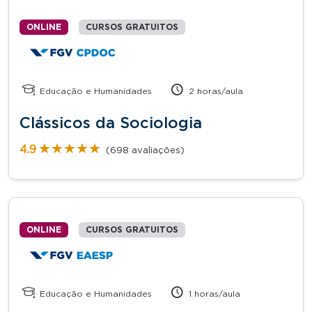
ONLINE
CURSOS GRATUITOS
Educação e Humanidades
2 horas/aula
Clássicos da Sociologia
★★★★★
★★★★★
4.9
(698 avaliações)
ONLINE
CURSOS GRATUITOS
Educação e Humanidades
1 horas/aula