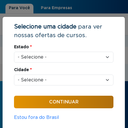
Para Você
Para Empresas
Selecione uma cidade
para ver
nossas ofertas de cursos.
Estudar em:
Rio de Janeiro, RJ
Estado
*
Você está aqui
Início
Cidade
*
Receba informações sobre os cursos
da FGV
Nome
*
Estou fora do Brasil