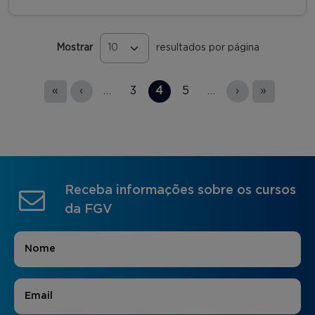
Mostrar
resultados por página
Páginas
«
‹
…
3
4
5
…
›
»
Receba informações sobre os cursos
da FGV
Nome
*
E-mail
*