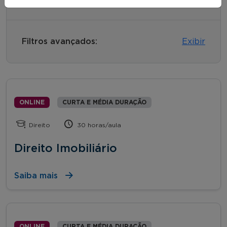
Filtros avançados:
Exibir
ONLINE
CURTA E MÉDIA DURAÇÃO
Direito
30 horas/aula
Direito Imobiliário
Saiba mais
ONLINE
CURTA E MÉDIA DURAÇÃO