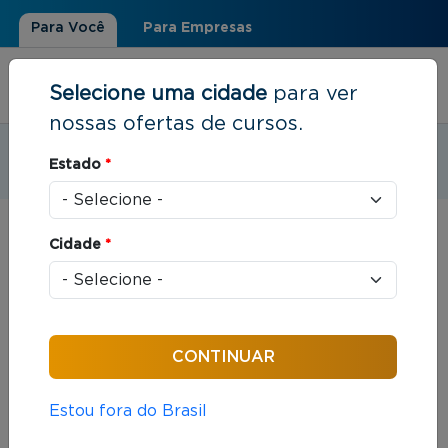
Para Você
Para Empresas
Selecione uma cidade
para ver
nossas ofertas de cursos.
Estudar em:
Florianópolis, SC
Estado
*
Você está aqui
Home
»
Resultados de busca
Cidade
*
Foram encontrados: 145 cursos
Ordenar por:
Estou fora do Brasil