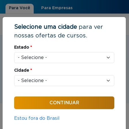
Para Você
Para Empresas
Selecione uma cidade
para ver
nossas ofertas de cursos.
Estudar em:
Florianópolis, SC
Estado
*
Você está aqui
Home
»
Eventos
Cidade
*
Eventos
Estou fora do Brasil