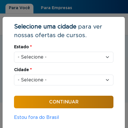
Para Você
Para Empresas
Selecione uma cidade
para ver
nossas ofertas de cursos.
Estudar em:
Santo André, SP
Estado
*
Você está aqui
Home
»
Eventos
Cidade
*
Eventos
Estou fora do Brasil