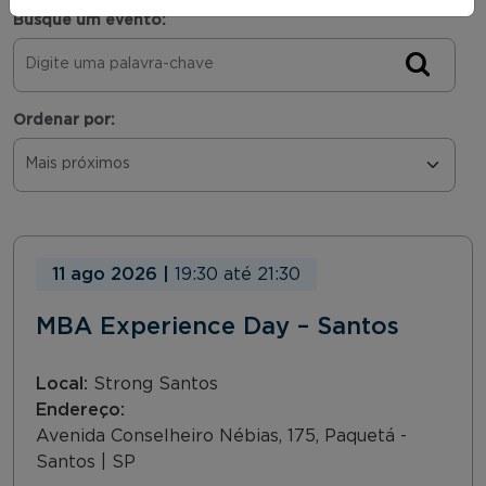
Busque um evento:
Ordenar por:
11 ago 2026
|
19:30
até
21:30
MBA Experience Day – Santos
Local:
Strong Santos
Endereço:
Avenida Conselheiro Nébias, 175, Paquetá -
Santos | SP