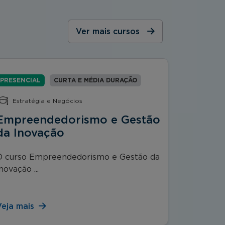
Ver mais cursos
PRESENCIAL
CURTA E MÉDIA DURAÇÃO
PRESENCI
Estratégia e Negócios
Econom
Empreendedorismo e Gestão
Anális
da Inovação
Contáb
O curso Empreendedorismo e Gestão da
O curso 
novação ...
Contábeis.
Veja mais
Veja mai