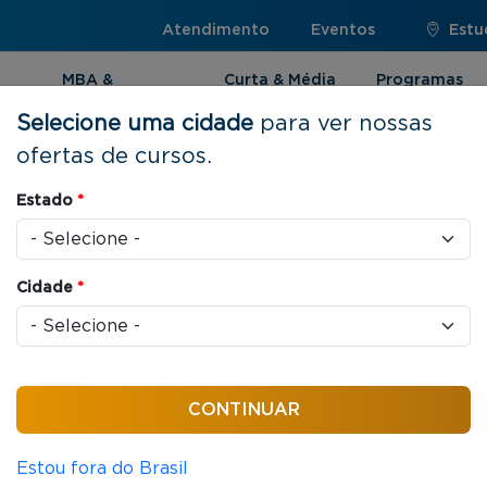
Atendimento
Eventos
Estu
MBA &
Curta & Média
Programas
Pós-graduação
Duração
Internacionai
Selecione uma cidade
para ver nossas
ofertas de cursos.
Estado
*
encial e
Cidade
*
| Santo
cial combinam dias e
o a imersão completa no
Estou fora do Brasil