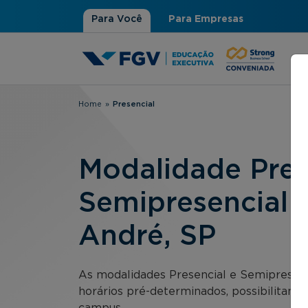
Para Você
Para Empresas
Home
»
Presencial
Você está aqui
Modalidade Pres
Semipresencial 
André, SP
As modalidades Presencial e Semipresen
horários pré-determinados, possibilitand
campus.