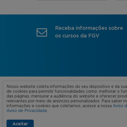
Receba informações sobre
os cursos da FGV
Nosso website coleta informações do seu dispositivo e da s
A FGV
de cookies para permitir funcionalidades como: melhorar o f
das páginas, mensurar a audiência do website e oferecer prod
Nossas
relevantes por meio de anúncios personalizados. Para saber m
informações e cookies que coletamos, acesse a nossa
Aviso 
FGV 2023 © Todos os direitos
Rede C
Aviso de Privacidade
.
reservados
Aviso de Privacidade
Termos de uso
Aceitar