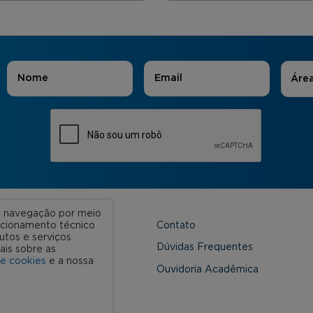
Áreas
Nome
*
E-mail
*
Áre
ua navegação por meio
Contato
uncionamento técnico
utos e serviços
 Unidades
Dúvidas Frequentes
ais sobre as
de cookies
e a nossa
onveniada
Ouvidoria Acadêmica