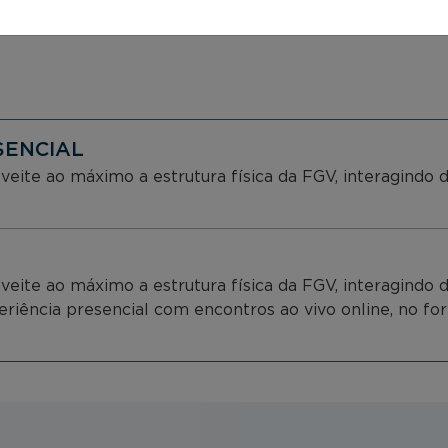
SENCIAL
veite ao máximo a estrutura física da FGV, interagindo
veite ao máximo a estrutura física da FGV, interagindo
periência presencial com encontros ao vivo online, no f