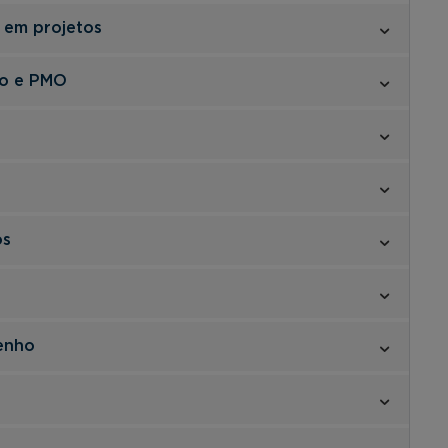
 em projetos
io e PMO
os
enho