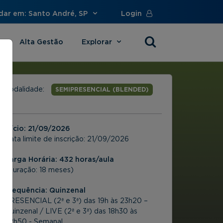
dar em: Santo André, SP
Login
Alta Gestão
Explorar
s
Modalidade:
SEMIPRESENCIAL (BLENDED)
Início:
21/09/2026
Data limite de inscrição:
21/09/2026
Carga Horária: 432 horas/aula
(Duração: 18 meses)
Frequência:
Quinzenal
PRESENCIAL (2ª e 3ª) das 19h às 23h20 –
Quinzenal / LIVE (2ª e 3ª) das 18h30 às
22h50 - Semanal