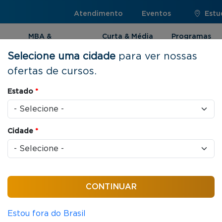
Atendimento
Eventos
Estu
MBA &
Curta & Média
Programas
Pós-graduação
Duração
Internacionai
Selecione uma cidade
para ver nossas
ofertas de cursos.
enciamento de Projetos
Estado
*
Cidade
*
as / aula
 em Gerenciamento
Estou fora do Brasil