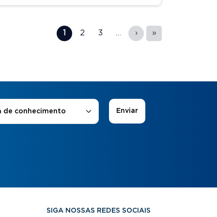
1
2
3
…
›
»
 de Interesse
*
a de conhecimento
SIGA NOSSAS REDES SOCIAIS