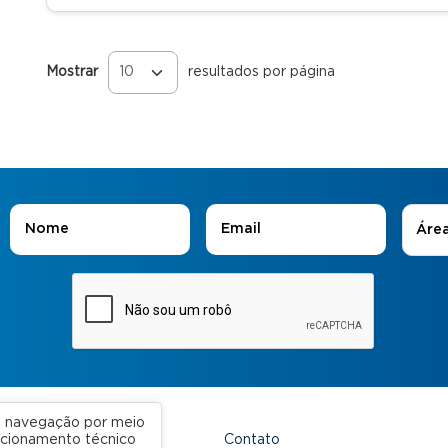
Mostrar
resultados por página
Páginas
Áreas
Nome
*
E-mail
*
Áre
ua navegação por meio
Contato
uncionamento técnico