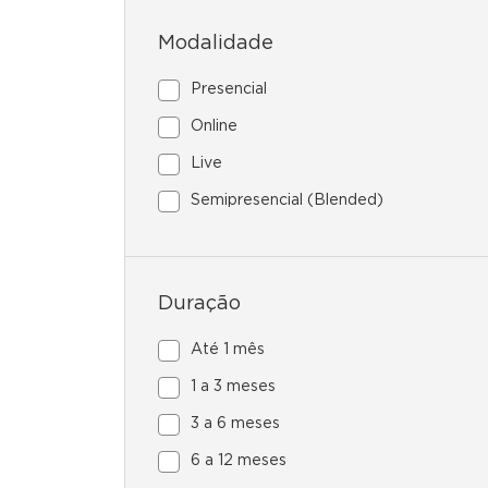
Modalidade
Presencial
Online
Live
Semipresencial (Blended)
Duração
Até 1 mês
1 a 3 meses
3 a 6 meses
6 a 12 meses