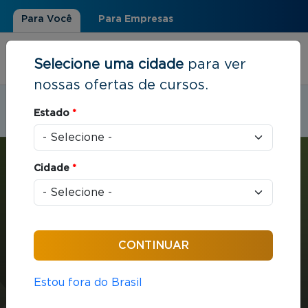
Para Você
Para Empresas
Selecione uma cidade
para ver
nossas ofertas de cursos.
Estudar em:
Florianópolis, SC
Estado
*
Você está aqui
Home
»
Estratégia e Negócios
»
MBA em Gestão Empresarial
Cidade
*
MBA
Estratégia e Negócios
432 horas / aula
Estou fora do Brasil
MBA em Gestão