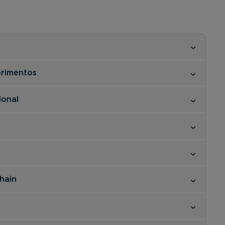
primentos
ional
hain