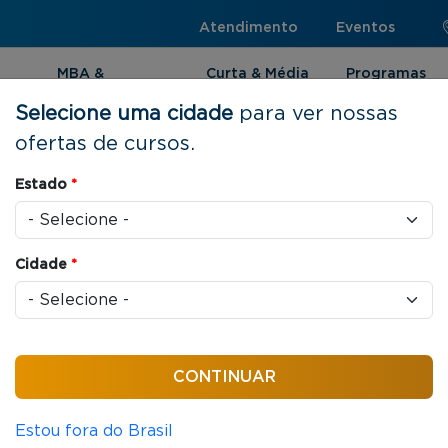
Atendimento
Eventos
MBA &
Curta & Média
Programas
Pós-graduação
Duração
Internacionai
Selecione uma cidade
para ver nossas
ofertas de cursos.
ística e Supply Chain Management
Estado
*
Cidade
*
as / aula
 em Logística e
anagement
Estou fora do Brasil