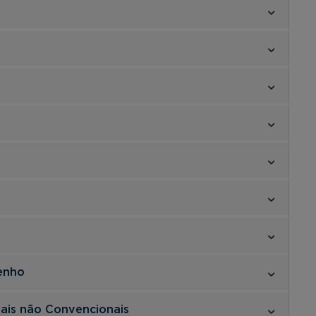
e
enho
dais não Convencionais