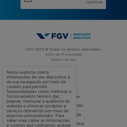
FGV 2023 © Todos os direitos reservados
Aviso de Privacidade
Termos de uso
Nosso website coleta
informações do seu dispositivo e
A FGV
da sua navegação por meio de
cookies para permitir
Contato
funcionalidades como: melhorar o
funcionamento técnico das
Nossas Unidades
páginas, mensurar a audiência do
Dúvidas Frequentes
website e oferecer produtos e
serviços relevantes por meio de
Rede Conveniada
anúncios personalizados. Para
saber mais sobre as informações
Ouvidoria Acadêmica
e cookies que coletamos, acesse