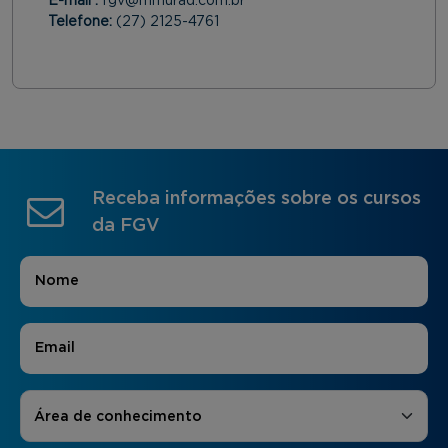
E-mail :
fgv@mmurad.com.br
Telefone:
(27) 2125-4761
Receba informações sobre os cursos
da FGV
Nome
*
E-mail
*
Áreas de Interesse
*
Área de conhecimento