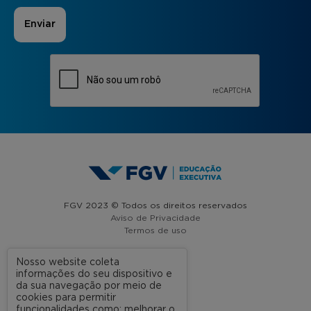
FGV 2023 © Todos os direitos reservados
Aviso de Privacidade
Termos de uso
Nosso website coleta
informações do seu dispositivo e
A FGV
da sua navegação por meio de
cookies para permitir
Contato
funcionalidades como: melhorar o