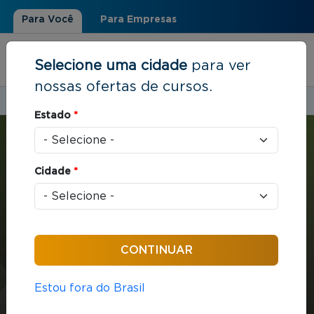
Para Você
Para Empresas
Selecione uma cidade
para ver
nossas ofertas de cursos.
Estudar em:
Vitória, ES
Estado
*
Você está aqui
Home
»
Marketing e Vendas
»
MBA com ênfase em Gestão Comercial
Cidade
*
MBA
Marketing e Vendas
432 horas / aula
MBA com ênfase em
Estou fora do Brasil
Gestão Comercial