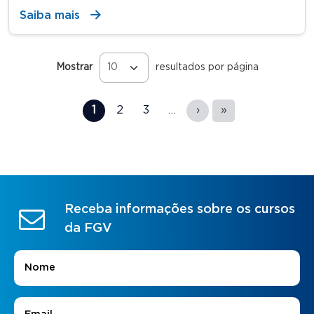
Saiba mais
Mostrar
resultados por página
Páginas
1
2
3
…
›
»
Receba informações sobre os cursos
da FGV
Nome
*
E-mail
*