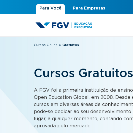
Para Você
Para Empresas
Cursos Online
»
Gratuitos
Você está aqui
Cursos Gratuito
A FGV foi a primeira instituição de ensino
Open Education Global, em 2008. Desde e
cursos em diversas áreas de conhecimen
pode-se dedicar ao seu desenvolvimento p
lugar, a qualquer momento, contando com
aprovada pelo mercado.