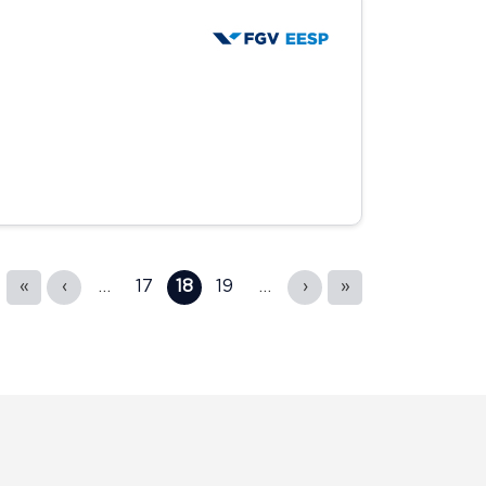
«
‹
…
17
18
19
…
›
»