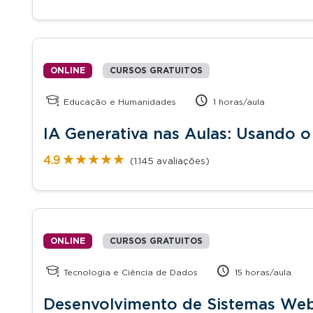
ONLINE
CURSOS GRATUITOS
Educação e Humanidades
1 horas/aula
IA Generativa nas Aulas: Usando 
★★★★★
★★★★★
4.9
(1.145 avaliações)
ONLINE
CURSOS GRATUITOS
Tecnologia e Ciência de Dados
15 horas/aula
Desenvolvimento de Sistemas We