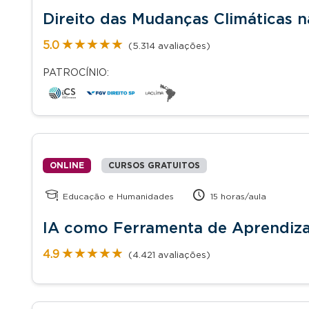
Direito das Mudanças Climáticas na
★★★★★
★★★★★
5.0
(5.314 avaliações)
PATROCÍNIO:
ONLINE
CURSOS GRATUITOS
Educação e Humanidades
15 horas/aula
IA como Ferramenta de Aprendiz
★★★★★
★★★★★
4.9
(4.421 avaliações)