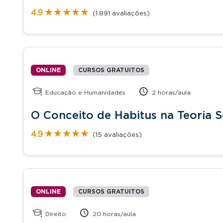
★★★★★
★★★★★
4.9
(1.891 avaliações)
ONLINE
CURSOS GRATUITOS
Educação e Humanidades
2 horas/aula
O Conceito de Habitus na Teoria S
★★★★★
★★★★★
4.9
(15 avaliações)
ONLINE
CURSOS GRATUITOS
Direito
20 horas/aula