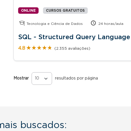
ONLINE
CURSOS GRATUITOS
Tecnologia e Ciência de Dados
24 horas/aula
SQL - Structured Query Language
★★★★★
★★★★★
4.8
(2.355 avaliações)
Mostrar
resultados por página
Páginas
 mais buscados: