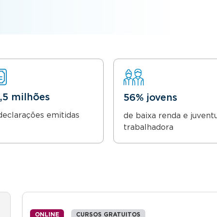
8,5 milhões
56% jovens
declarações emitidas
de baixa renda e juvent
trabalhadora
ONLINE
CURSOS GRATUITOS