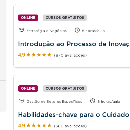
ONLINE
CURSOS GRATUITOS
Estratégia e Negócios
6 horas/aula
Introdução ao Processo de Inova
★★★★★
★★★★★
4.9
(870 avaliações)
ONLINE
CURSOS GRATUITOS
Gestão de Setores Específicos
8 horas/aula
Habilidades-chave para o Cuidado 
★★★★★
★★★★★
4.9
(360 avaliações)