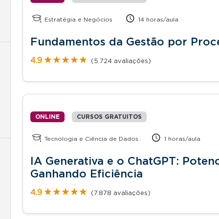
Estratégia e Negócios
14 horas/aula
Fundamentos da Gestão por Proc
★★★★★
★★★★★
4.9
(5.724 avaliações)
ONLINE
CURSOS GRATUITOS
Tecnologia e Ciência de Dados
1 horas/aula
IA Generativa e o ChatGPT: Potenc
Ganhando Eficiência
★★★★★
★★★★★
4.9
(7.878 avaliações)