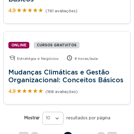
★★★★★
★★★★★
4.9
(761 avaliações)
ONLINE
CURSOS GRATUITOS
Estratégia e Negócios
8 horas/aula
Mudanças Climáticas e Gestão
Organizacional: Conceitos Básicos
★★★★★
★★★★★
4.9
(168 avaliações)
Mostrar
resultados por página
Páginas