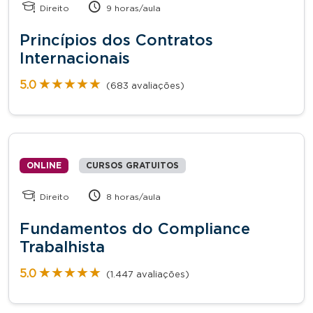
Direito
9 horas/aula
Princípios dos Contratos
Internacionais
★★★★★
★★★★★
5.0
(683 avaliações)
ONLINE
CURSOS GRATUITOS
Direito
8 horas/aula
Fundamentos do Compliance
Trabalhista
★★★★★
★★★★★
5.0
(1.447 avaliações)