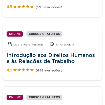
★★★★★
★★★★★
4.9
(595 avaliações)
ONLINE
CURSOS GRATUITOS
Liderança e Pessoas
6 horas/aula
Introdução aos Direitos Humanos
e às Relações de Trabalho
★★★★★
★★★★★
4.9
(649 avaliações)
ONLINE
CURSOS GRATUITOS