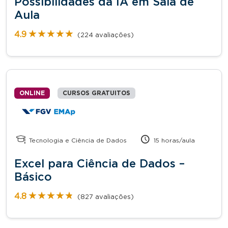
Possibilidades da IA em Sala de
Aula
★★★★★
★★★★★
4.9
(224 avaliações)
ONLINE
CURSOS GRATUITOS
Tecnologia e Ciência de Dados
15 horas/aula
Excel para Ciência de Dados –
Básico
★★★★★
★★★★★
4.8
(827 avaliações)