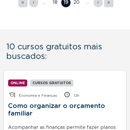
«
‹
…
18
19
20
…
›
»
10 cursos gratuitos mais
buscados:
ONLINE
CURSOS GRATUITOS
Economia e Finanças
12h
Como organizar o orçamento
familiar
Acompanhar as finanças permite fazer planos