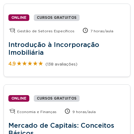
ONLINE
CURSOS GRATUITOS
Gestão de Setores Específicos
7 horas/aula
Introdução à Incorporação
Imobiliária
★★★★★
★★★★★
4.9
(138 avaliações)
ONLINE
CURSOS GRATUITOS
Economia e Finanças
9 horas/aula
Mercado de Capitais: Conceitos
Básicos