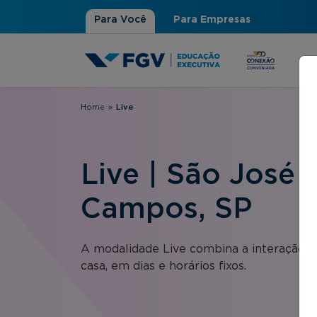
Para Você
Para Empresas
Home
»
Live
Você está aqui
Live | São José 
Campos, SP
A modalidade Live combina a interação 
casa, em dias e horários fixos.