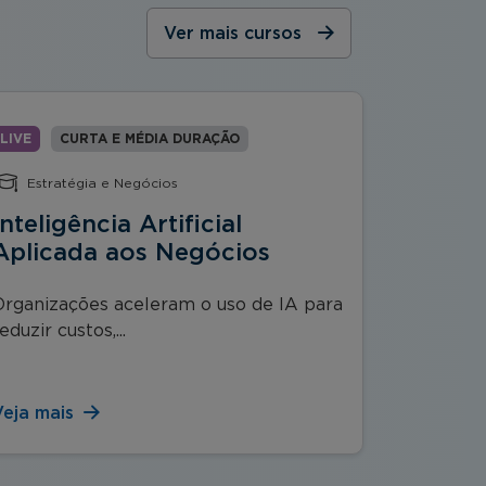
Ver mais cursos
LIVE
CURTA E MÉDIA DURAÇÃO
LIVE
C
Estratégia e Negócios
Gestão
Inteligência Artificial
Saúde 
Aplicada aos Negócios
Organi
01
Organizações aceleram o uso de IA para
eduzir custos,...
A atuali
Regulamen
Veja mais
Veja mai