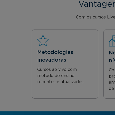
Vantagen
Com os cursos Live
Metodologias
Ne
inovadoras
ní
Cursos ao vivo com
Co
método de ensino
pro
recentes e atualizados.
am
de 