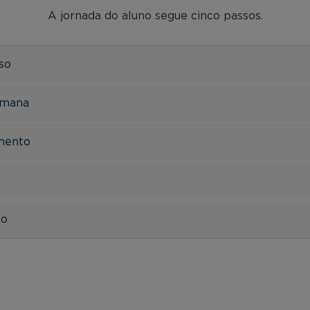
A jornada do aluno segue cinco passos.
rso
emana
imento
to