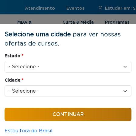
Atendimento
Eventos
Estudar em: 
MBA &
Curta & Média
Programas
Pós-graduação
Duração
Internacionai
Selecione uma cidade
para ver nossas
ofertas de cursos.
Estado
*
dos
Cidade
*
em tempo real sem sair de
Estou fora do Brasil