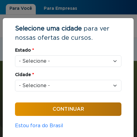
Para Você
Para Empresas
Selecione uma cidade
para ver
nossas ofertas de cursos.
Estudar em:
São José do Rio Preto, SP
Estado
*
Você está aqui
Home
»
Estratégia e Negócios
»
MBA em Gestão Empresarial
Cidade
*
MBA
Estratégia e Negócios
432 horas / aula
Estou fora do Brasil
MBA em Gestão