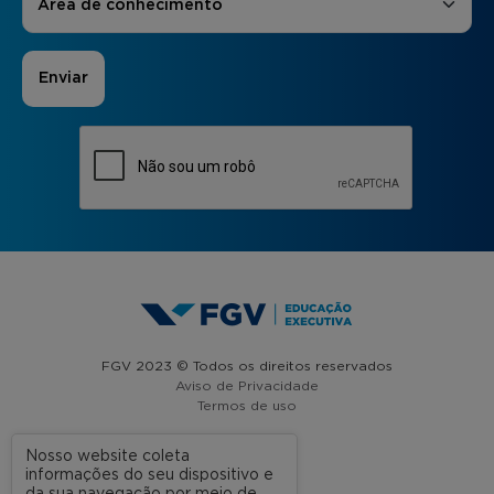
Área de conhecimento
FGV 2023 © Todos os direitos reservados
Aviso de Privacidade
Termos de uso
Nosso website coleta
informações do seu dispositivo e
A FGV