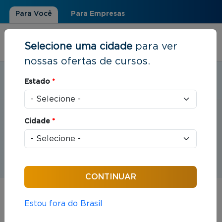
Para Você
Para Empresas
Selecione uma cidade
para ver
nossas ofertas de cursos.
Estudar em:
São José do Rio Preto, SP
Estado
*
Você está aqui
Home
»
Eventos
Cidade
*
Eventos
Estou fora do Brasil