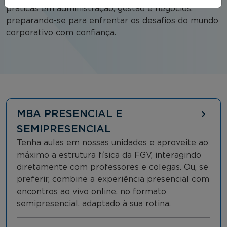
práticas em administração, gestão e negócios,
preparando-se para enfrentar os desafios do mundo
corporativo com confiança.
MBA PRESENCIAL E
SEMIPRESENCIAL
Tenha aulas em nossas unidades e aproveite ao
máximo a estrutura física da FGV, interagindo
diretamente com professores e colegas. Ou, se
preferir, combine a experiência presencial com
encontros ao vivo online, no formato
semipresencial, adaptado à sua rotina.