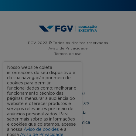
FGV 2023 © Todos os direitos reservados
Aviso de Privacidade
Termos de uso
Nosso website coleta
informações do seu dispositivo e
A FGV
da sua navegação por meio de
cookies para permitir
Contato
funcionalidades como: melhorar o
funcionamento técnico das
Nossas Unidades
páginas, mensurar a audiência do
Dúvidas Frequentes
website e oferecer produtos e
serviços relevantes por meio de
Rede Conveniada
anúncios personalizados. Para
saber mais sobre as informações
Ouvidoria Acadêmica
e cookies que coletamos, acesse
a nossa
Aviso de cookies
e a
nossa
Aviso de Privacidade
.