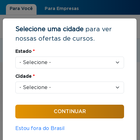
Para Você
Para Empresas
Selecione uma cidade
para ver
nossas ofertas de cursos.
Estudar em:
Ribeirão Preto, SP
Estado
*
Você está aqui
Home
»
Presencial
Cidade
*
Modalidade Presencial e
Semipresencial | Ribeirão
Preto, SP
As modalidades Presencial e Semipresencial
Estou fora do Brasil
combinam dias e horários pré-