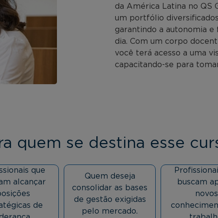
da América Latina no QS 
um portfólio diversificad
garantindo a autonomia e f
dia. Com um corpo docent
você terá acesso a uma vi
capacitando-se para toma
ra quem se destina esse cur
ssionais que
Profissiona
Quem deseja
am alcançar
buscam ap
consolidar as bases
posições
novos
de gestão exigidas
atégicas de
conhecimen
pelo mercado.
iderança.
trabalh