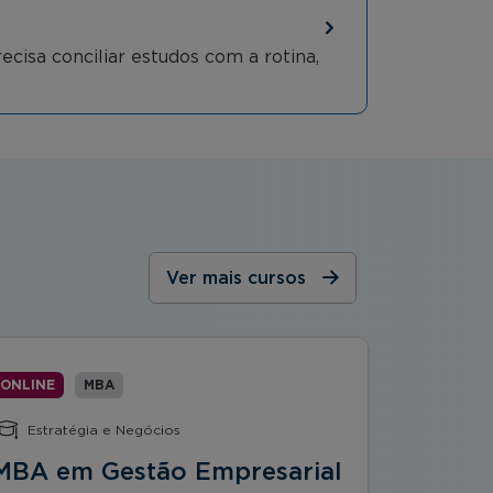
ecisa conciliar estudos com a rotina,
Ver mais cursos
ONLINE
MBA
ONLINE
Estratégia e Negócios
Econom
MBA em Gestão Empresarial
MBA em