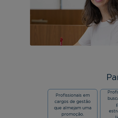
Pa
Profi
Profissionais em
busc
cargos de gestão
que almejam uma
estr
promoção.
l