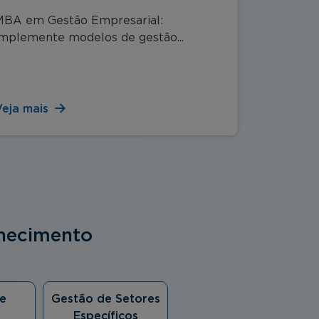
Financ
MBA em Gestão Empresarial:
implemente modelos de gestão...
MBA em G
aplique co
Veja mais
Veja mai
nhecimento
e
Gestão de Setores
Específicos