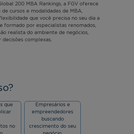
Global 200 MBA Rankings, a FGV oferece
os de cursos e modalidades de MBA,
lexibilidade que você precisa no seu dia a
e formado por especialistas renomados,
são realista do ambiente de negócios,
r decisões complexas.
so?
is que
Empresários e
licar
empreendedores
buscando
tos no
crescimento do seu
o.
negócio.