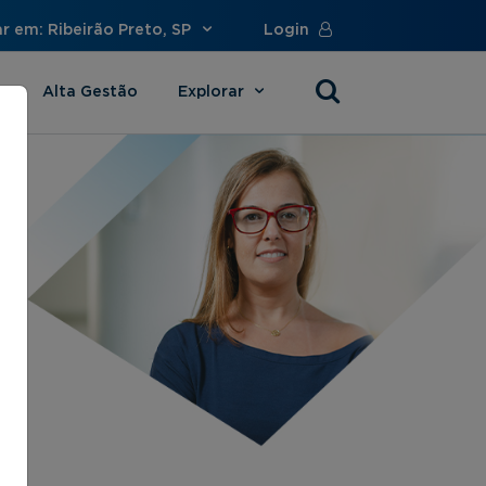
r em: Ribeirão Preto, SP
Login
Alta Gestão
Explorar
s