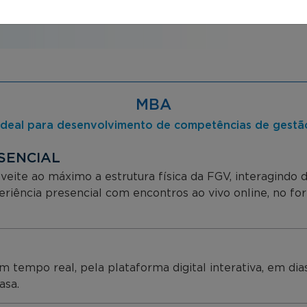
MBA
Ideal para desenvolvimento de competências de gestã
SENCIAL
veite ao máximo a estrutura física da FGV, interagindo
periência presencial com encontros ao vivo online, no f
empo real, pela plataforma digital interativa, em dias 
asa.