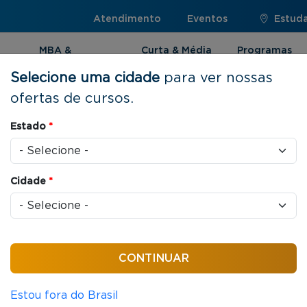
Atendimento
Eventos
Estuda
MBA &
Curta & Média
Programas
Pós-graduação
Duração
Internacionai
Selecione uma cidade
para ver nossas
ofertas de cursos.
Estado
*
Cidade
*
valorizados no mercado e
 que desejam se destacar e
hores práticas em
ando-se para enfrentar os
Estou fora do Brasil
ança.