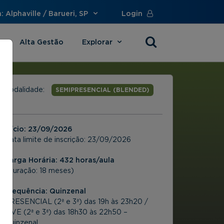
 Alphaville / Barueri, SP
Login
Alta Gestão
Explorar
s
Modalidade:
SEMIPRESENCIAL (BLENDED)
Início:
23/09/2026
Data limite de inscrição:
23/09/2026
Carga Horária: 432 horas/aula
(Duração: 18 meses)
Frequência:
Quinzenal
PRESENCIAL (2ª e 3ª) das 19h às 23h20 /
LIVE (2ª e 3ª) das 18h30 às 22h50 –
Quinzenal