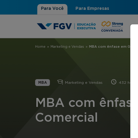
Para Você
Para Empresas
Home
»
Marketing e Vendas
»
MBA com ênfase em Gestã
Você está aqui
MBA
Marketing e Vendas
432 horas
MBA com ênfase
Comercial