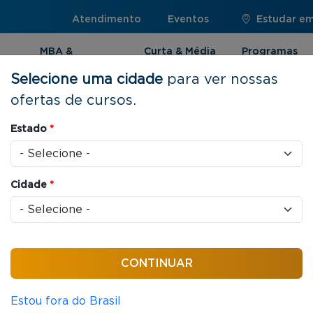
Atendimento
Eventos
Estudar em:
MBA &
Curta & Média
Programas
Pós-graduação
Duração
Internacionai
Selecione uma cidade
para ver nossas
ofertas de cursos.
o Comercial
Estado
*
Cidade
*
 / aula
 em Gestão
Estou fora do Brasil