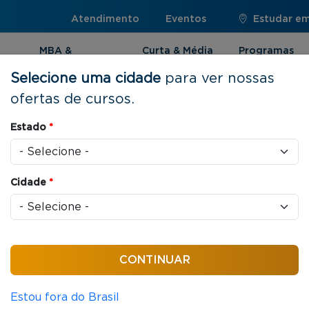
Atendimento
Eventos
Estudar em:
MBA &
Curta & Média
Programas
Pós-graduação
Duração
Internacionai
Selecione uma cidade
para ver nossas
ofertas de cursos.
Estado
*
Cidade
*
Ordenar por:
Estou fora do Brasil