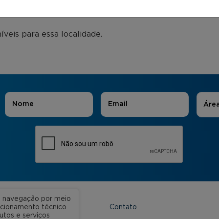
eis para essa localidade.
Áreas
Nome
*
E-mail
*
Áre
ua navegação por meio
Contato
uncionamento técnico
utos e serviços