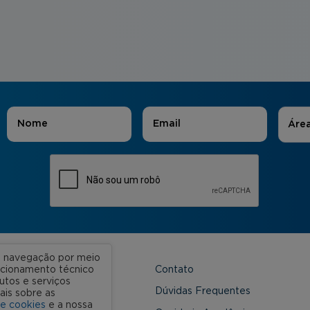
Áreas
Nome
*
E-mail
*
Áre
ua navegação por meio
Contato
uncionamento técnico
utos e serviços
 Unidades
Dúvidas Frequentes
ais sobre as
de cookies
e a nossa