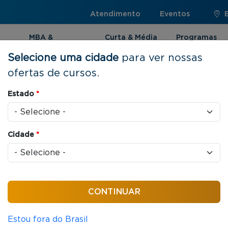
Atendimento
Eventos
MBA &
Curta & Média
Programas
Pós-graduação
Duração
Internacionai
Selecione uma cidade
para ver nossas
ofertas de cursos.
Estado
*
acionais |
Cidade
*
cia internacional de
 Internacionais você
do mundial, além de fazer
m condições acessíveis e com
Estou fora do Brasil
ileira.