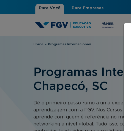
Para Você
Para Empresas
Home
»
Programas Internacionais
Você está aqui
Programas Intern
Chapecó, SC
Dê o primeiro passo rumo a uma experiên
aprendizagem com a FGV. Nos Cursos FGV
aprende com quem é referência no merca
networking a nível global. Tudo isso, co
conteúdos traduzidos para a realidade bras