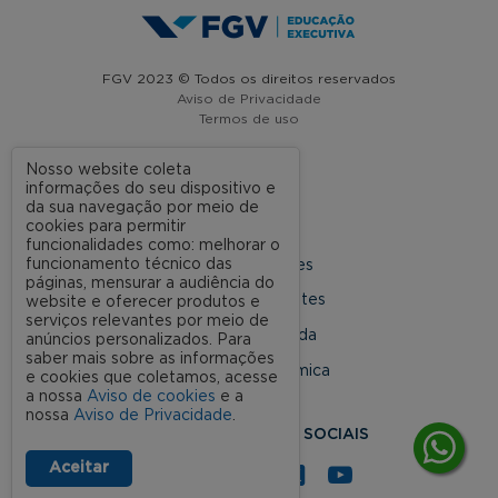
FGV 2023 © Todos os direitos reservados
Aviso de Privacidade
Termos de uso
Nosso website coleta
informações do seu dispositivo e
A FGV
da sua navegação por meio de
cookies para permitir
Contato
funcionalidades como: melhorar o
funcionamento técnico das
Nossas Unidades
páginas, mensurar a audiência do
Dúvidas Frequentes
website e oferecer produtos e
serviços relevantes por meio de
Rede Conveniada
anúncios personalizados. Para
saber mais sobre as informações
Ouvidoria Acadêmica
e cookies que coletamos, acesse
a nossa
Aviso de cookies
e a
nossa
Aviso de Privacidade
.
SIGA NOSSAS REDES SOCIAIS
Aceitar