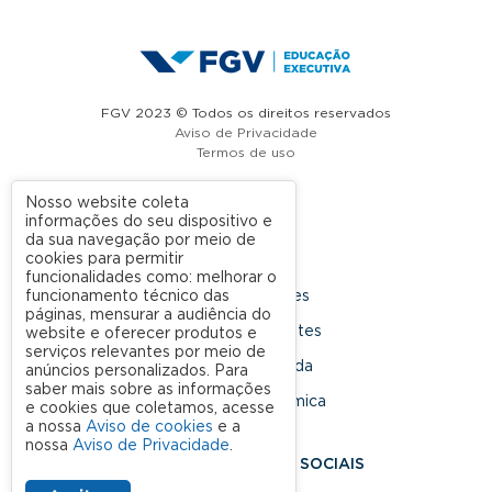
FGV 2023 © Todos os direitos reservados
Aviso de Privacidade
Termos de uso
Nosso website coleta
informações do seu dispositivo e
A FGV
da sua navegação por meio de
cookies para permitir
Contato
funcionalidades como: melhorar o
funcionamento técnico das
Nossas Unidades
páginas, mensurar a audiência do
Dúvidas Frequentes
website e oferecer produtos e
serviços relevantes por meio de
Rede Conveniada
anúncios personalizados. Para
saber mais sobre as informações
Ouvidoria Acadêmica
e cookies que coletamos, acesse
a nossa
Aviso de cookies
e a
nossa
Aviso de Privacidade
.
SIGA NOSSAS REDES SOCIAIS