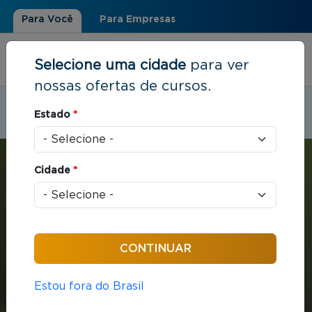
Para Você
Para Empresas
Selecione uma cidade
para ver
nossas ofertas de cursos.
Estudar em:
Niterói, RJ
Estado
*
Você está aqui
Home
»
Gestão de Setores Específicos
»
MBA em Gestão: Incorporação e Construção Imobiliária
Cidade
*
MBA
Gestão de Setores Específicos
432 horas / aula
Estou fora do Brasil
MBA em Gestão: