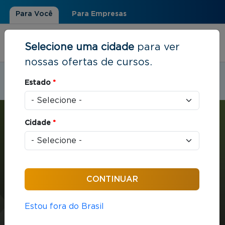
Para Você
Para Empresas
Selecione uma cidade
para ver
nossas ofertas de cursos.
Estudar em:
Niterói, RJ
Estado
*
Você está aqui
Home
»
Estratégia e Negócios
»
MBA em Gestão: Industrial
Cidade
*
MBA
Estratégia e Negócios
432 horas / aula
Estou fora do Brasil
MBA em Gestão: Industrial