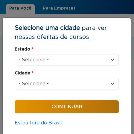
Para Você
Para Empresas
Selecione uma cidade
para ver
nossas ofertas de cursos.
Estudar em:
Cabo Frio, RJ
Estado
*
Você está aqui
Home
»
Presencial
Cidade
*
Modalidade Presencial e
Semipresencial | Cabo
Frio, RJ
As modalidades Presencial e Semipresencial
Estou fora do Brasil
combinam dias e horários pré-