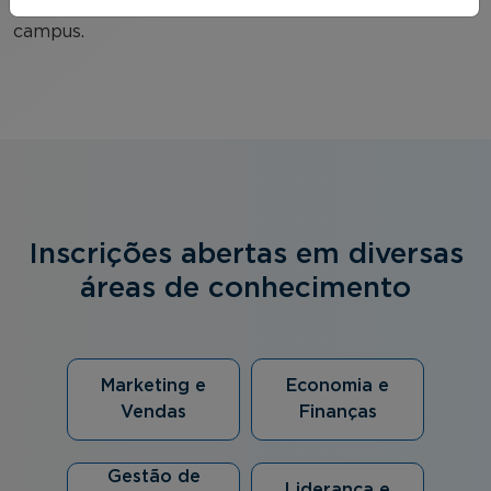
determinados, possibilitando a imersão completa no
campus.
Inscrições abertas em diversas
áreas de conhecimento
Marketing e
Economia e
Vendas
Finanças
Gestão de
Liderança e