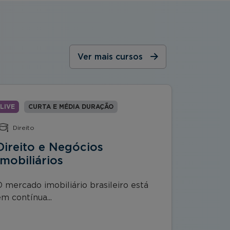
Ver mais cursos
LIVE
CURTA E MÉDIA DURAÇÃO
LIVE
C
Direito
Market
Direito e Negócios
Gestão
Imobiliários
Compr
O mercado imobiliário brasileiro está
A crescen
m contínua...
de bens...