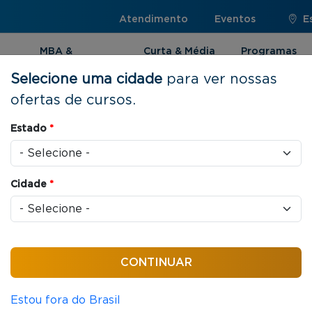
Atendimento
Eventos
E
MBA &
Curta & Média
Programas
Pós-graduação
Duração
Internacionai
Selecione uma cidade
para ver nossas
ofertas de cursos.
Estado
*
uração |
Cidade
*
es de cursos de Curta e
e de temas, você poderá
r as habilidades para
Estou fora do Brasil