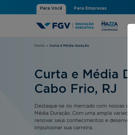
Para Você
Para Empresas
Home
»
Curta e Média duração
Você está aqui
Curta e Média D
Cabo Frio, RJ
Destaque-se no mercado com nossas opçõ
Média Duração. Com uma ampla variedad
renovar seus conhecimentos e desenvolve
impulsionar sua carreira.