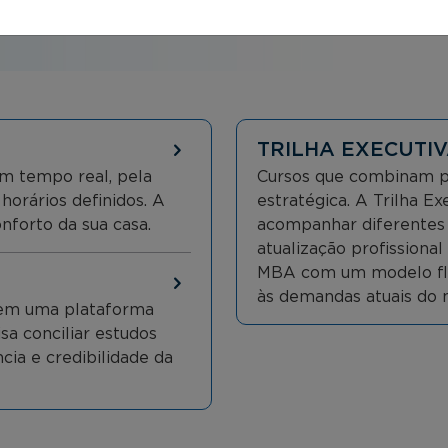
TRILHA EXECUTIV
m tempo real, pela
Cursos que combinam pr
 horários definidos. A
estratégica. A Trilha E
nforto da sua casa.
acompanhar diferentes o
atualização profissiona
MBA com um modelo flex
às demandas atuais do 
, em uma plataforma
isa conciliar estudos
cia e credibilidade da