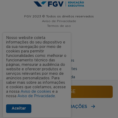
FGV 2023 © Todos os direitos reservados
Aviso de Privacidade
Termos de uso
Nosso website coleta
informações do seu dispositivo e
A FGV
da sua navegação por meio de
cookies para permitir
Contato
funcionalidades como: melhorar o
funcionamento técnico das
Nossas Unidades
páginas, mensurar a audiência do
Dúvidas Frequentes
website e oferecer produtos e
serviços relevantes por meio de
Rede Conveniada
anúncios personalizados. Para
saber mais sobre as informações
Ouvidoria Acadêmica
e cookies que coletamos, acesse
INSCREVA-SE
a nossa
Aviso de cookies
e a
nossa
Aviso de Privacidade
.
SIGA NOSSAS REDES SOCIAIS
RECEBA MAIS INFORMAÇÕES
Aceitar