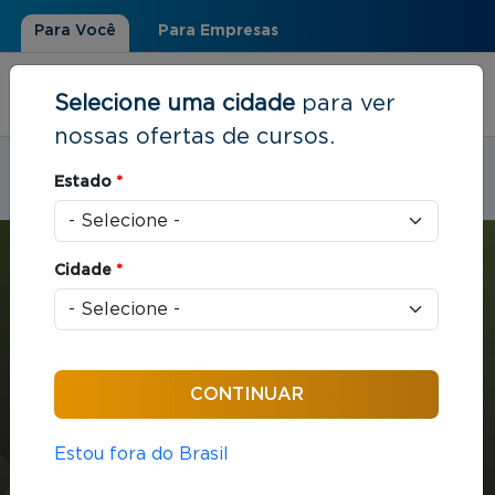
Para Você
Para Empresas
Selecione uma cidade
para ver
nossas ofertas de cursos.
Estudar em:
Cabo Frio, RJ
Estado
*
Você está aqui
Home
»
Liderança e Pessoas
»
MBA em Gestão: Pessoas e Liderança
Cidade
*
MBA
Liderança e Pessoas
432 horas / aula
Estou fora do Brasil
MBA em Gestão: Pessoas