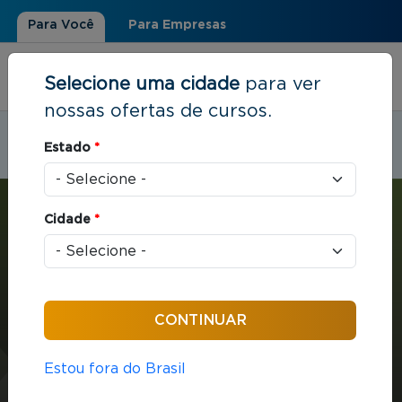
Para Você
Para Empresas
Selecione uma cidade
para ver
nossas ofertas de cursos.
Estudar em:
Cabo Frio, RJ
Estado
*
Você está aqui
Home
»
Estratégia e Negócios
»
MBA em Gestão: Industrial
Cidade
*
MBA
Estratégia e Negócios
432 horas / aula
Estou fora do Brasil
MBA em Gestão: Industrial