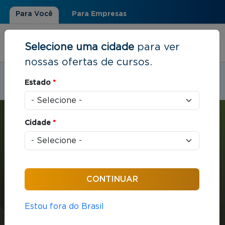
Para Você
Para Empresas
Selecione uma cidade
para ver
nossas ofertas de cursos.
Estudar em:
Cabo Frio, RJ
Estado
*
Você está aqui
Home
»
Marketing e Vendas
»
MBA em Gestão: Comercial
Cidade
*
MBA
Marketing e Vendas
432 horas / aula
Estou fora do Brasil
MBA em Gestão: