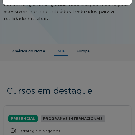
networking a nível global. Tudo isso, com condições
acessíveis e com conteúdos traduzidos para a
realidade brasileira.
(aba ativa)
América do Norte
Ásia
Europa
Cursos em destaque
PRESENCIAL
PROGRAMAS INTERNACIONAIS
Estratégia e Negócios