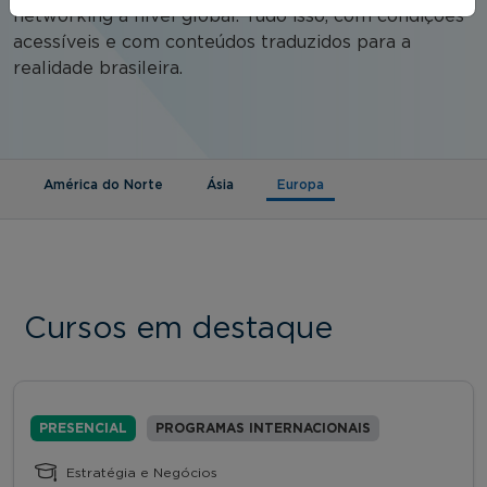
networking a nível global. Tudo isso, com condições
acessíveis e com conteúdos traduzidos para a
realidade brasileira.
(aba ativa)
América do Norte
Ásia
Europa
Cursos em destaque
PRESENCIAL
PROGRAMAS INTERNACIONAIS
Estratégia e Negócios