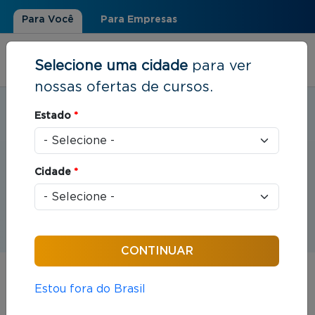
Para Você
Para Empresas
Selecione uma cidade
para ver
nossas ofertas de cursos.
Estudar em:
Belém, PA
Estado
*
Você está aqui
Home
»
Eventos
Cidade
*
Eventos
Estou fora do Brasil