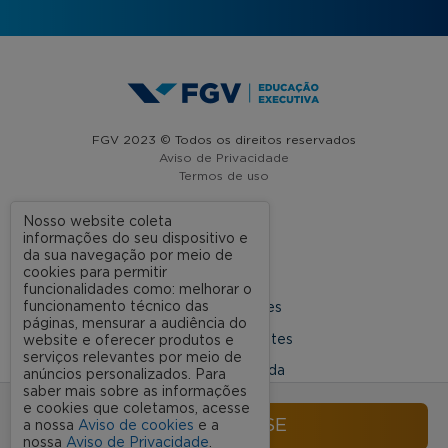
FGV 2023 © Todos os direitos reservados
Aviso de Privacidade
Termos de uso
Nosso website coleta
informações do seu dispositivo e
A FGV
da sua navegação por meio de
cookies para permitir
Contato
funcionalidades como: melhorar o
funcionamento técnico das
Nossas Unidades
páginas, mensurar a audiência do
Dúvidas Frequentes
website e oferecer produtos e
serviços relevantes por meio de
Rede Conveniada
anúncios personalizados. Para
saber mais sobre as informações
Ouvidoria Acadêmica
e cookies que coletamos, acesse
INSCREVA-SE
a nossa
Aviso de cookies
e a
nossa
Aviso de Privacidade
.