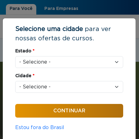
Para Você
Para Empresas
Selecione uma cidade
para ver
nossas ofertas de cursos.
Estudar em:
Belém, PA
Estado
*
Você está aqui
Home
»
Economia e Finanças
»
MBA com ênfase em Finanças, Controladoria e Auditoria
Cidade
*
MBA
Economia e Finanças
432 horas / aula
Estou fora do Brasil
MBA com ênfase em