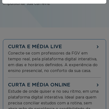
impulsionar sua carreira.
CURTA E MÉDIA LIVE
Conecte-se com professores da FGV em
tempo real, pela plataforma digital interativa,
em dias e horários definidos. A experiência do
ensino presencial, no conforto da sua casa.
CURTA E MÉDIA ONLINE
Estude de onde quiser e no seu ritmo, em uma
plataforma digital interativa. Ideal para quem
precisa conciliar estudos com a rotina, sem
abrir mão da excelência e credibilidade da