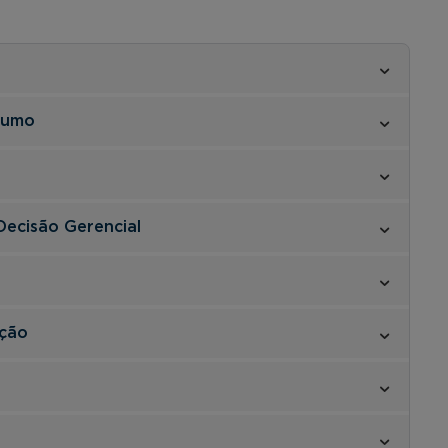
sumo
Decisão Gerencial
ção