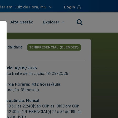
dar em: Juiz de Fora, MG
Login
Alta Gestão
Explorar
s
Modalidade:
SEMIPRESENCIAL (BLENDED)
Início:
18/09/2026
Data limite de inscrição:
18/09/2026
Carga Horária: 432 horas/aula
(Duração: 18 meses)
Frequência:
Mensal
6ª 18:30 às 22:40|Sáb 08h às 18h|Dom 08h
às 12:30hs (PRESENCIAL)| 2ª e 3ª de 19h às
23h20(LIVE)