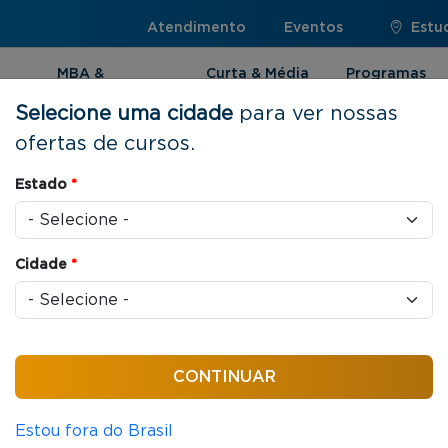
Atendimento
Eventos
Estu
MBA &
Curta & Média
Programas
Pós-graduação
Duração
Internacionai
Selecione uma cidade
para ver nossas
ofertas de cursos.
rial
Estado
*
Cidade
*
as / aula
Empresarial
Estou fora do Brasil