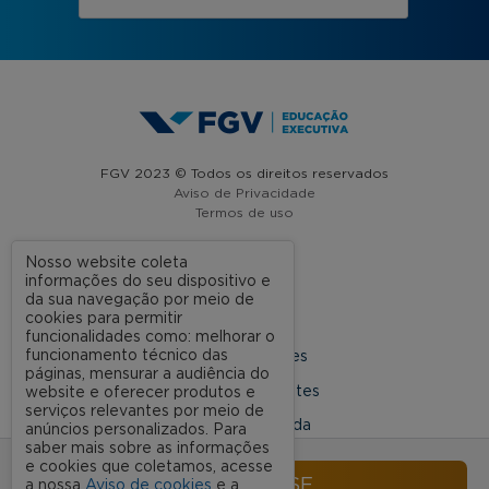
FGV 2023 © Todos os direitos reservados
Aviso de Privacidade
Termos de uso
Nosso website coleta
informações do seu dispositivo e
A FGV
da sua navegação por meio de
cookies para permitir
Contato
funcionalidades como: melhorar o
funcionamento técnico das
Nossas Unidades
páginas, mensurar a audiência do
Dúvidas Frequentes
website e oferecer produtos e
serviços relevantes por meio de
Rede Conveniada
anúncios personalizados. Para
saber mais sobre as informações
Ouvidoria Acadêmica
e cookies que coletamos, acesse
INSCREVA-SE
a nossa
Aviso de cookies
e a