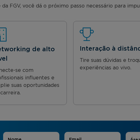
 da FGV, você dá o próximo passo necessário para impuls
Interação à distân
tworking de alto
vel
Tire suas dúvidas e troq
experiências ao vivo.
necte-se com
fissionais influentes e
plie suas oportunidades
carreira.
Áreas
Nome
*
E-mail
*
Áre