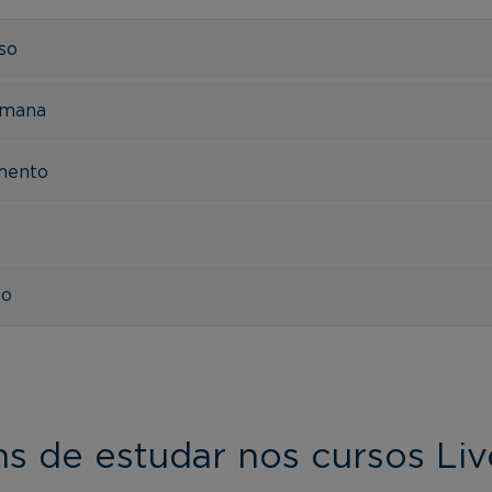
rso
emana
imento
to
s de estudar nos cursos Li