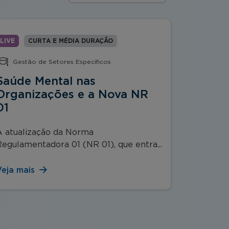
LIVE
CURTA E MÉDIA DURAÇÃO
LIVE
C
Gestão de Setores Específicos
Lidera
Saúde Mental nas
Líder 
Organizações e a Nova NR
Um dos pa
01
desenvolv
A atualização da Norma
Regulamentadora 01 (NR 01), que entra...
Veja mais
Veja mai