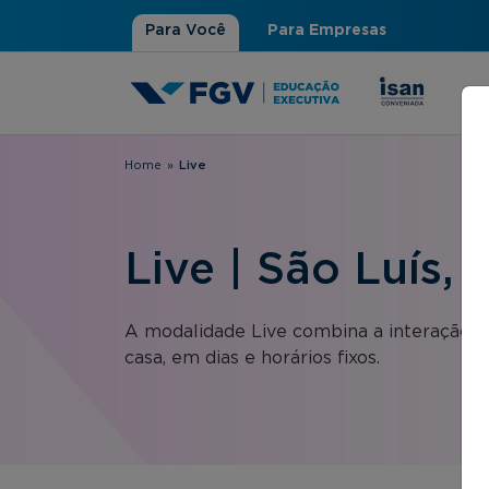
Para Você
Para Empresas
Home
»
Live
Você está aqui
Live | São Luís,
A modalidade Live combina a interação 
casa, em dias e horários fixos.