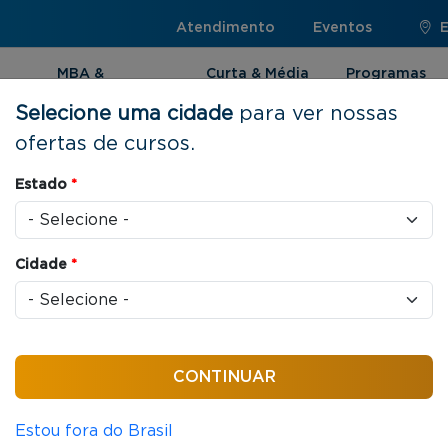
Atendimento
Eventos
E
MBA &
Curta & Média
Programas
Pós-graduação
Duração
Internacionai
Selecione uma cidade
para ver nossas
ofertas de cursos.
Estado
*
 MA
Cidade
*
em tempo real sem sair de
Estou fora do Brasil