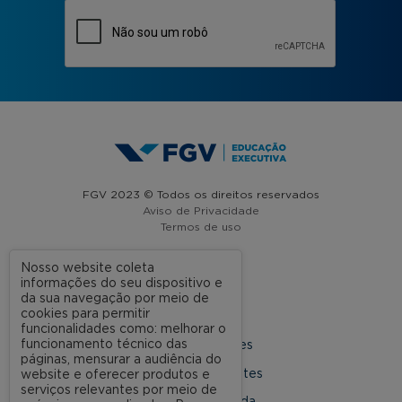
FGV 2023 © Todos os direitos reservados
Aviso de Privacidade
Termos de uso
Nosso website coleta
informações do seu dispositivo e
A FGV
da sua navegação por meio de
cookies para permitir
Contato
funcionalidades como: melhorar o
funcionamento técnico das
Nossas Unidades
páginas, mensurar a audiência do
Dúvidas Frequentes
website e oferecer produtos e
serviços relevantes por meio de