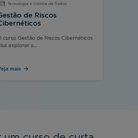
Tecnologia e Ciência de Dados
Lidera
Gestão de Riscos
Soft S
Cibernéticos
Assert
O curso Gestão de Riscos Cibernéticos
No mundo 
isa explorar o...
conseguir 
Veja mais
Veja mai
r um curso de curta