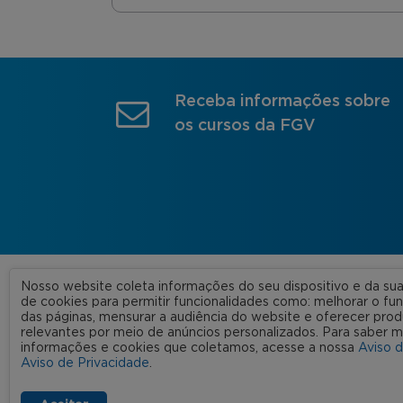
Receba informações sobre
os cursos da FGV
Nosso website coleta informações do seu dispositivo e da s
A FGV
de cookies para permitir funcionalidades como: melhorar o f
das páginas, mensurar a audiência do website e oferecer prod
Nossas
relevantes por meio de anúncios personalizados. Para saber m
informações e cookies que coletamos, acesse a nossa
Aviso 
FGV 2023 © Todos os direitos
Rede C
Aviso de Privacidade
.
reservados
Aviso de Privacidade
Termos de uso