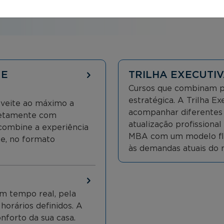
 E
TRILHA EXECUTIV
Cursos que combinam pr
estratégica. A Trilha E
oveite ao máximo a
acompanhar diferentes o
iretamente com
atualização profissiona
, combine a experiência
MBA com um modelo flex
ne, no formato
às demandas atuais do 
m tempo real, pela
 horários definidos. A
nforto da sua casa.