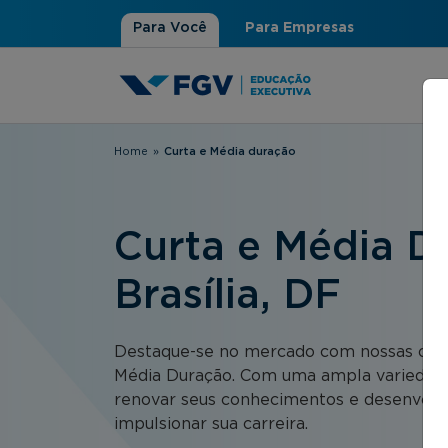
Para Você
Para Empresas
Home
»
Curta e Média duração
Você está aqui
Curta e Média D
Brasília, DF
Destaque-se no mercado com nossas opçõ
Média Duração. Com uma ampla variedad
renovar seus conhecimentos e desenvolve
impulsionar sua carreira.