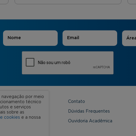
Áreas
Nome
*
E-mail
*
Áre
ua navegação por meio
Contato
uncionamento técnico
utos e serviços
 Unidades
Dúvidas Frequentes
ais sobre as
de cookies
e a nossa
onveniada
Ouvidoria Acadêmica