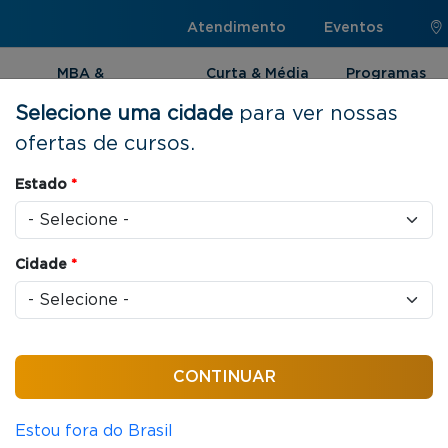
Atendimento
Eventos
MBA &
Curta & Média
Programas
Pós-graduação
Duração
Internacionai
Selecione uma cidade
para ver nossas
ofertas de cursos.
Estado
*
uração |
Cidade
*
es de cursos de Curta e
e de temas, você poderá
r as habilidades para
Estou fora do Brasil