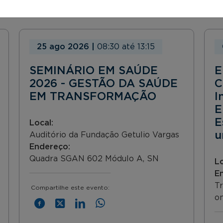
25 ago 2026
|
08:30
até
13:15
SEMINÁRIO EM SAÚDE
E
2026 - GESTÃO DA SAÚDE
C
EM TRANSFORMAÇÃO
I
E
E
Local:
u
Auditório da Fundação Getulio Vargas
Endereço:
Quadra SGAN 602 Módulo A, SN
L
E
Tr
Compartilhe este evento:
on