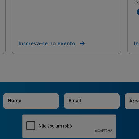
Co
Inscreva-se no evento
I
Áreas
Nome
*
E-mail
*
Áre