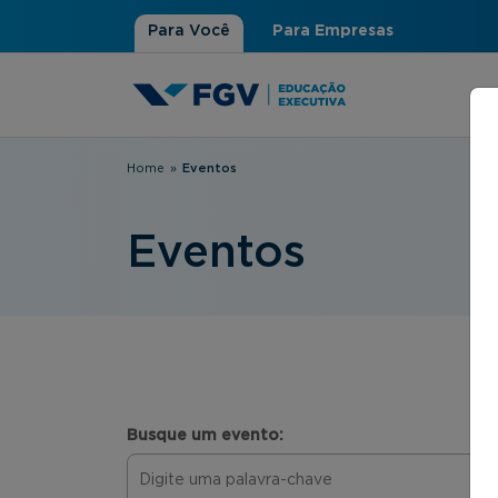
Para Você
Para Empresas
Home
»
Eventos
Você está aqui
Eventos
Busque um evento: