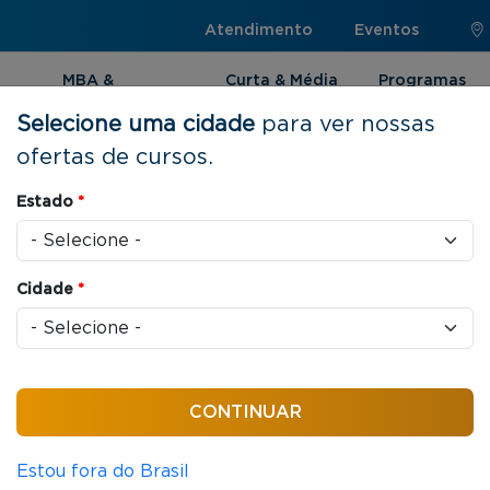
Atendimento
Eventos
MBA &
Curta & Média
Programas
Pós-graduação
Duração
Internacionai
Selecione uma cidade
para ver nossas
ofertas de cursos.
Estado
*
Cidade
*
Ordenar por:
Estou fora do Brasil